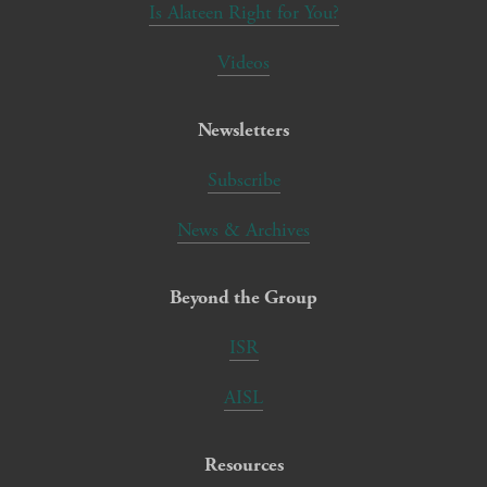
Is Alateen Right for You?
Videos
Newsletters
Subscribe
News & Archives
Beyond the Group
ISR
AISL
Resources